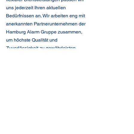
uns jederzeit Ihren aktuellen
Bedürfnissen an. Wir arbeiten eng mit
anerkannten Partnerunternehmen der
Hamburg Alarm Gruppe zusammen,
um höchste Qualität und
Zuverlässigkeit zu gewährleisten.
Unsere Philosophie:
Zuverlässigkeit und Qualität sind der
Kern unseres Handelns. In der
Umsetzung Ihrer Sicherheitslösungen
machen wir keine Kompromisse. Wir
garantieren Ihnen einen hohen
Standard, der Ihre Erwartungen
übertreffen wird.